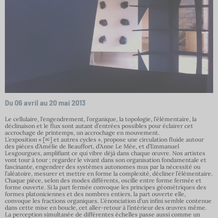
Du 06 avril
au 20 mai
2013
Le cellulaire, l’engendrement, l’organique, la topologie, l’élémentaire, la
déclinaison et le flux sont autant d’entrées possibles pour éclairer cet
accrochage de printemps, un accrochage en mouvement.
L’exposition « [∞] et autres cycles », propose une circulation fluide autour
des pièces d’Amélie de Beauffort, d’Anne Le Mée, et d’Emmanuel
Lesgourgues, amplifiant ce qui vibre déjà dans chaque œuvre. Nos artistes
vont tour à tour ; regarder le vivant dans son organisation fondamentale et
fascinante, engendrer des systèmes autonomes mus par la nécessité ou
l’aléatoire, mesurer et mettre en forme la complexité, décliner l’élémentaire.
Chaque pièce, selon des modes différents, oscille entre forme fermée et
forme ouverte. Si la part fermée convoque les principes géométriques des
formes platoniciennes et des nombres entiers, la part ouverte elle,
convoque les fractions organiques. L’énonciation d’un infini semble contenue
dans cette mise en boucle, cet aller-retour à l’intérieur des œuvres même.
La perception simultanée de différentes échelles passe aussi comme un