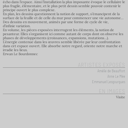
écho dans l’espace. Ainsi l’installation la plus imposante évoque le cellulaire le
plus fragile, élémentaire, et le plus petit dessin semble pouvoir contenir le
principe ouvert le plus complexe.
En plan, les dessins questionnent la notion de support, s’émancipent de la
surface de la feuille et de celle du mur pour commencer une vie autonome…
Des dessins en mouvement, animés par une forme de cycle de vie,
d’infinie variation.
En volume, les pièces exposées interrogent les éléments, la notion de
pesanteur. Elles s’organisent ici comme autant de corps dont on observe les
phases de développements (croissances, expansions, mutations…).
L’énergie contenue dans les œuvres semble libérée par leur confrontation
dans cet espace ouvert. Elle absorbe notre regard, oriente notre marche et
irradie les lieux.
Erwan Le Bourdonnec
ARTISTES EXPOSÉS
Amélie de Beauffort
Anne Le Mée
Emmanuel Lesgourgues
EN IMAGES
Visite