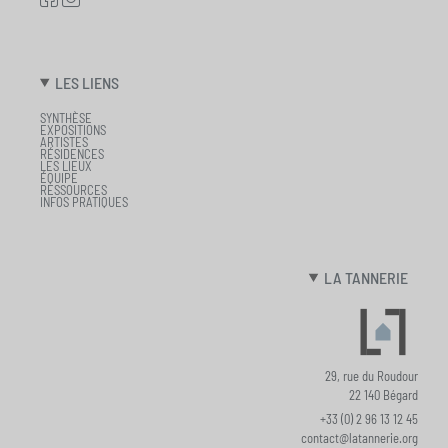
LES LIENS
SYNTHÈSE
EXPOSITIONS
ARTISTES
RÉSIDENCES
LES LIEUX
ÉQUIPE
RESSOURCES
INFOS PRATIQUES
LA TANNERIE
29, rue du Roudour
22 140 Bégard
+33 (0) 2 96 13 12 45
contact@latannerie.org