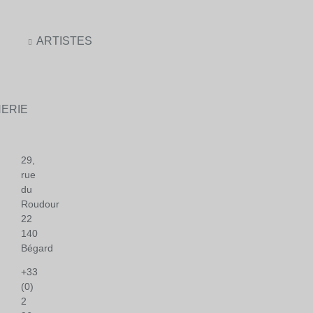
ARTISTES
ERIE
29,
rue
du
Roudour
22
140
Bégard
+33
(0)
2