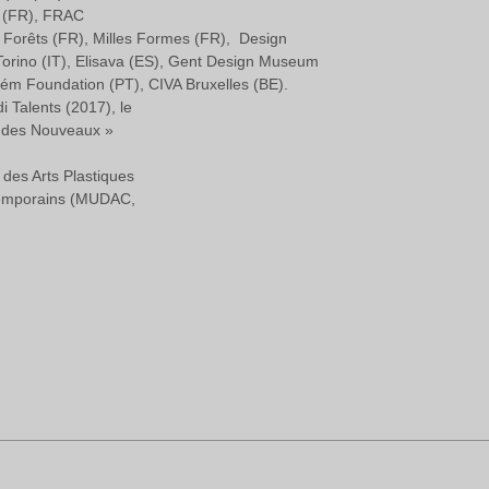
e (FR), FRAC
Forêts (FR), Milles Formes (FR), Design
 Torino (IT), Elisava (ES), Gent Design Museum
m Foundation (PT), CIVA Bruxelles (BE).
i Talents (2017), le
ondes Nouveaux »
l des Arts Plastiques
ntemporains (MUDAC,