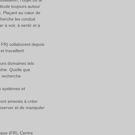
stallation, l’objet ou la
rticule toujours autour
on. Plaçant au cœur de
cherche les conduit
r à voir, à sentir et à
 FR) collaborent depuis
et travaillent
ieurs domaines tels
aphie. Quelle que
la recherche
les systèmes et
s ont amenés à créer
bserver et de manipuler
rique (FR), Centre