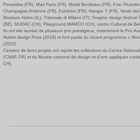
Pompidou (FR), Mad Paris (FR), Madd Bordeaux (FR), Frac Picardi
Champagne-Ardenne (FR), Fotokino (FR), Hangar Y (FR), Vents des 
Museum Holon (IL), Triennale di Milano (IT), Graphic design festival
(BE), MUDAC (CH), Playground MAMCO (CH), centro Cultural de Belé
Ils ont été lauréat de plusieurs prix prestigieux, notamment le Prix Aud
Hublot design Prize (2019) et font partie du récent programme « M
(2022).
Certains de leurs projets ont rejoint les collections du Centre Nationa
(CNAP, FR) et du Musée cantonal de design et d’arts appliqués co
CH).