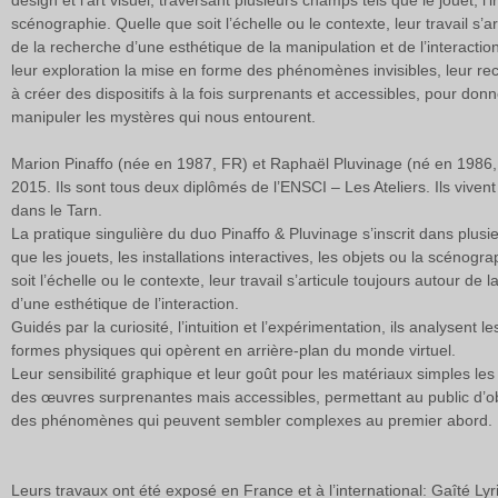
design et l’art visuel, traversant plusieurs champs tels que le jouet, l’in
scénographie. Quelle que soit l’échelle ou le contexte, leur travail s’a
de la recherche d’une esthétique de la manipulation et de l’interacti
leur exploration la mise en forme des phénomènes invisibles, leur re
à créer des dispositifs à la fois surprenants et accessibles, pour donne
manipuler les mystères qui nous entourent.
Marion Pinaffo (née en 1987, FR) et Raphaël Pluvinage (né en 1986,
Ils sont tous deux diplômés de l’ENSCI – Les Ateliers. Ils vivent 
dans le Tarn.
La pratique singulière du duo Pinaffo & Pluvinage s’inscrit dans plus
que les jouets, les installations interactives, les objets ou la scénogr
soit l’échelle ou le contexte, leur travail s’articule toujours autour de 
d’une esthétique de l’interaction.
Guidés par la curiosité, l’intuition et l’expérimentation, ils analysent 
formes physiques qui opèrent en arrière-plan du monde virtuel.
Leur sensibilité graphique et leur goût pour les matériaux simples le
des œuvres surprenantes mais accessibles, permettant au public d’o
des phénomènes qui peuvent sembler complexes au premier abord.
Leurs travaux ont été exposé en France et à l’international: Gaîté Ly