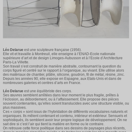
Léo Delarue
est une sculpteure française (1956).
Elle vit et travaille à Montreuil, elle enseigne à l’ENAD-Ecole nationale
supérieure d’art et de design Limoges-Aubusson et à l’Ecole d’Architecture
Paris-La Villette.
Son travail s’est construit de manière abstraite, contournant la question du
corps figuré et centré sur le rapport à l’organique, au vivant. Elle utilise alors
des matériaux de chantier, plâtre, silicone, goudron, fil de métal, résine, zinc.
Depuis les années 90, elle expose en Espagne, aux Etats-Unis et dans de
nombreuses galeries et centres d’arts en France.
Léo Delarue
est une équilibriste des corps.
Ses œuvres semblent arrêtées dans leur moment le plus fragile, prêtes à
l’éclosion, au débordement, ou à l’affaissement. Elle propose des pièces
souvent contenantes, qu’elles soient translucides avec une structure visible, ou
plus massives.
Ces « corps » sont issus de l’hybridation de différents vocabulaires naturels et
organiques. Ils mêlent contenant et contenu, intérieur et extérieur. Sensuels et
sophistiqués, ils semblent avoir leur propre logique de développement. On ne
sait dire si c’est l’air qui tient la matière en forme ou le contraire.
On retrouve cette force poétique dans ses dessins de paysages plus récents,