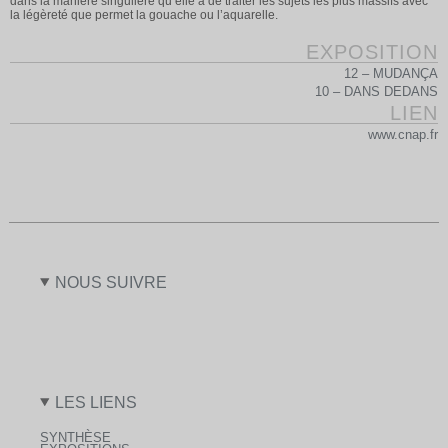
dans la manière singulière qu’elle a de traiter les sujets les plus massifs avec
la légèreté que permet la gouache ou l’aquarelle.
EXPOSITION
12 – MUDANÇA
10 – DANS DEDANS
LIEN
www.cnap.fr
NOUS SUIVRE
LES LIENS
SYNTHÈSE