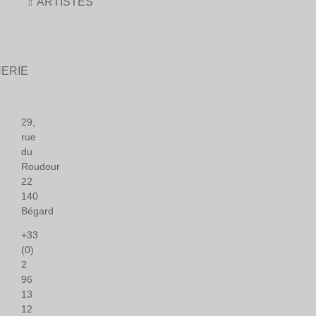
ARTISTES
ERIE
29,
rue
du
Roudour
22
140
Bégard
+33
(0)
2
96
13
12