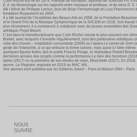
Colin Roche est né en 1974. Pianiste de formation, diplômé de Sciences Po, il est
E. A. de Musicologie sur les rapports entre musique et politique, et de deux D. E
été l’élève de Philippe Leroux, puis de Brian Ferneyhough et Luca Francesconi d
fondation Royaumont en 2004.
Il a été lauréat de l’Académie des Beaux-Arts en 2008, de la Fondation Beaumarc
et le Grand Prix de la Musique Symphonique de la SACEM en 2018. Son travail l’
plus récemment, il a commencé à collaborer avec de jeunes ensembles tels Soundini
artistique
Projet Bloom
.
C’est dans le transdisciplinaire que Colin Roche creuse le plus souvent son sillon
Brebel, avec lesquels il travaille régulièrement, sont des partenaires artistiques d
robe des choses – installation concertante
(2006) ou l’opéra
Le carnet de Grim
(e
geste de l’interprète, à ce qui entoure la forme sonore, mais aussi à l’idée même d
quelques figures fortes, tels le poète Francis Ponge, le réalisateur Robert Bresso
dernières années des projets comme la performance
Le livre des Nombres
(2016
table)
(2017) ou la première de ses études de main,
Mouchette
(2017). En 2018,
œuvre,
Le Registre
, exposée en 2019 au MAC VAL.
Ses œuvres sont publiées par les Editions Jobert – Paris et Maison ONA – Paris.
NOUS
SUIVRE