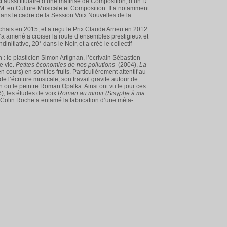
 aussi titulaire d’une maîtrise de Composition, d’un D.
. M. en Culture Musicale et Composition. Il a notamment
ans le cadre de la Session Voix Nouvelles de la
hais en 2015, et a reçu le Prix Claude Arrieu en 2012
a amené a croiser la route d’ensembles prestigieux et
tiative, 20° dans le Noir, et a créé le collectif
 : le plasticien Simon Artignan, l’écrivain Sébastien
e vie.
Petites économies de nos pollutions
(2004),
La
n cours) en sont les fruits. Particulièrement attentif au
e l’écriture musicale, son travail gravite autour de
n ou le peintre Roman Opalka. Ainsi ont vu le jour ces
), les études de voix
Roman au miroir (Sisyphe à ma
 Colin Roche a entamé la fabrication d’une méta-