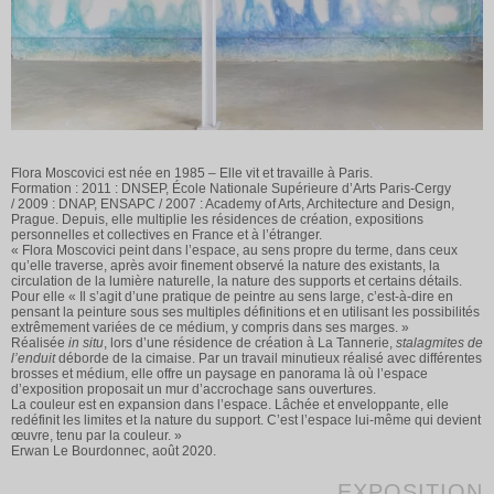
Flora Moscovici est née en 1985 – Elle vit et travaille à Paris.
Formation : 2011 : DNSEP, École Nationale Supérieure d’Arts Paris-Cergy
/ 2009 : DNAP, ENSAPC / 2007 : Academy of Arts, Architecture and Design,
Prague. Depuis, elle multiplie les résidences de création, expositions
personnelles et collectives en France et à l’étranger.
« Flora Moscovici peint dans l’espace, au sens propre du terme, dans ceux
qu’elle traverse, après avoir finement observé la nature des existants, la
circulation de la lumière naturelle, la nature des supports et certains détails.
Pour elle « Il s’agit d’une pratique de peintre au sens large, c’est-à-dire en
pensant la peinture sous ses multiples définitions et en utilisant les possibilités
extrêmement variées de ce médium, y compris dans ses marges. »
Réalisée
in situ
, lors d’une résidence de création à La Tannerie,
stalagmites de
l’enduit
déborde de la cimaise. Par un travail minutieux réalisé avec différentes
brosses et médium, elle offre un paysage en panorama là où l’espace
d’exposition proposait un mur d’accrochage sans ouvertures.
La couleur est en expansion dans l’espace. Lâchée et enveloppante, elle
redéfinit les limites et la nature du support. C’est l’espace lui-même qui devient
œuvre, tenu par la couleur. »
Erwan Le Bourdonnec, août 2020.
EXPOSITION