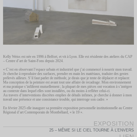
Kelly Weiss est née en 1996 à Belfort, et vit à Lyon. Elle est résidente des ateliers du CAP
– Centre d’art de Saint-Fons depuis 2024.
« C’est en observant l’espace urbain et industriel que j’ai commencé à nourrir mon travail.
Je cherche à reproduire des surfaces, prendre en main les matériaux, traduire des gestes
prélevés ailleurs. S’il faut parler de méthode, je dirais que je tente de déplacer et replacer.
Ma conception de la peinture est avant tout une affaire de recadrage. Mon environnement
et ma pratique s’infiltrent mutuellement ; la plupart de mes pièces ont vocation à s’intégrer
au contexte dans lequel elles sont installées, ou du moins à refléter celui-ci.
Au travers d’interventions discrètes emplies de détails infimes, je cherche à donner à mon
travail une présence et une consistance trouble, qui interroge son cadre. »
En février 2025 elle inaugure sa première exposition personnelle institutionnelle au Centre
Régional d’art Contemporain de Montbéliard, « le 19 ».
EXPOSITION
25 – MÊME SI LE CIEL TOURNE À L’ENVERS
LIEN