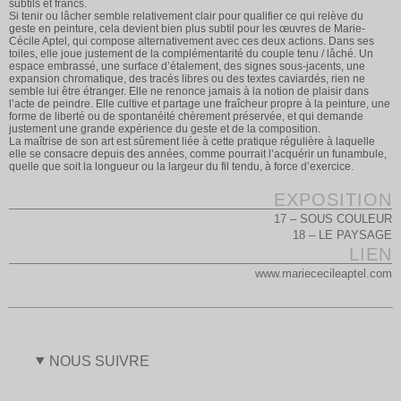
subtils et francs.
Si tenir ou lâcher semble relativement clair pour qualifier ce qui relève du
geste en peinture, cela devient bien plus subtil pour les œuvres de Marie-
Cécile Aptel, qui compose alternativement avec ces deux actions. Dans ses
toiles, elle joue justement de la complémentarité du couple tenu / lâché. Un
espace embrassé, une surface d’étalement, des signes sous-jacents, une
expansion chromatique, des tracés libres ou des textes caviardés, rien ne
semble lui être étranger. Elle ne renonce jamais à la notion de plaisir dans
l’acte de peindre. Elle cultive et partage une fraîcheur propre à la peinture, une
forme de liberté ou de spontanéité chèrement préservée, et qui demande
justement une grande expérience du geste et de la composition.
La maîtrise de son art est sûrement liée à cette pratique régulière à laquelle
elle se consacre depuis des années, comme pourrait l’acquérir un funambule,
quelle que soit la longueur ou la largeur du fil tendu, à force d’exercice.
EXPOSITION
17 – SOUS COULEUR
18 – LE PAYSAGE
LIEN
www.mariececileaptel.com
NOUS SUIVRE