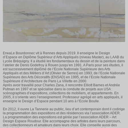
ErwaLe Bourdonnec vit à Rennes depuis 2019. Il enseigne le Design
d’Espace en Diplôme Supérieur d’Arts Appliqués (niveau Master), au LAAB du
Lycée Bréquigny. Il a étudié les fondamentaux du dessin et de la peinture dans
l’atelier de Denis Godefroy à Rouen jusqu’en 1991. A Paris pour ses études, il
est successivement diplômé de l’Ecole Nationale Supérieure des Arts
Appliqués et des Métiers d’Art (Olivier de Serres) en 1993, de l’Ecole Nationale
Supérieure des Arts Décoratifs (ENSAD) en 1995, et de l’Ecole Nationale
Supérieure d’Architecture de Paris La Villette en 2000.
Après avoir travaillé pour Charles Zana, il rencontre Elliott Barnes et Andrée
Putman en 1997 et se spécialise dans la conduite de projets aux USA :
scénographies d’expositions, collections de mobiliers, et appartements. En
2005, il s’oriente vers l’enseignement. Professeur agrégé en arts appliqués, il
enseigne le Design d’Espace pendant 10 ans à l’Ecole Boulle.
En 2012, il ouvre La Tannerie au public, lieu d’art contemporain dont il codirige
la programmation des expositions et des résidences via l’association ADER.
La programmation des expositions est gérée par l’association ADER – Art
Design Espace Roudour. Elle accompagne des artistes dans leurs parcours,
des collectionneurs et amateurs dans leurs choix. Elle conseille aussi des