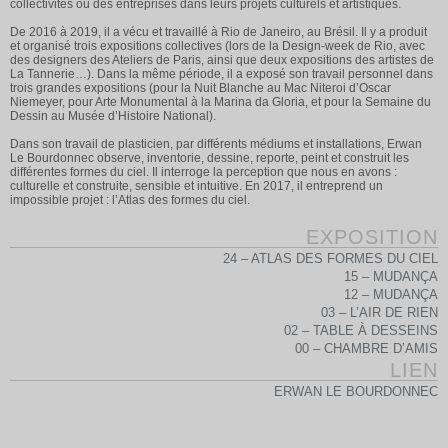
collectivités ou des entreprises dans leurs projets culturels et artistiques.
De 2016 à 2019, il a vécu et travaillé à Rio de Janeiro, au Brésil. Il y a produit
et organisé trois expositions collectives (lors de la Design-week de Rio, avec
des designers des Ateliers de Paris, ainsi que deux expositions des artistes de
La Tannerie…). Dans la même période, il a exposé son travail personnel dans
trois grandes expositions (pour la Nuit Blanche au Mac Niteroi d’Oscar
Niemeyer, pour Arte Monumental à la Marina da Gloria, et pour la Semaine du
Dessin au Musée d’Histoire National).
Dans son travail de plasticien, par différents médiums et installations, Erwan
Le Bourdonnec observe, inventorie, dessine, reporte, peint et construit les
différentes formes du ciel. Il interroge la perception que nous en avons :
culturelle et construite, sensible et intuitive. En 2017, il entreprend un
impossible projet : l’Atlas des formes du ciel.
EXPOSITION
24 – ATLAS DES FORMES DU CIEL
15 – MUDANÇA
12 – MUDANÇA
03 – L’AIR DE RIEN
02 – TABLE À DESSEINS
00 – CHAMBRE D’AMIS
LIEN
ERWAN LE BOURDONNEC