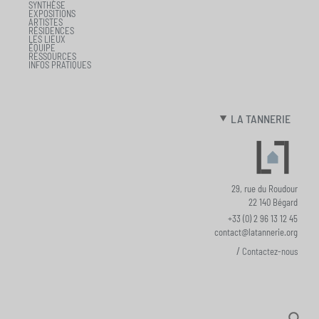
SYNTHÈSE
EXPOSITIONS
ARTISTES
RÉSIDENCES
LES LIEUX
ÉQUIPE
RESSOURCES
INFOS PRATIQUES
LA TANNERIE
29, rue du Roudour
22 140 Bégard
+33 (0) 2 96 13 12 45
contact@latannerie.org
/
Contactez-nous