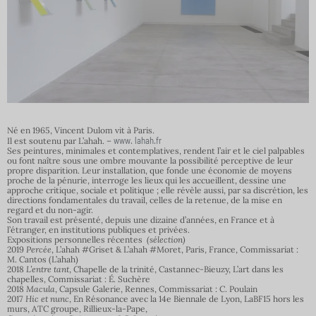
Né en 1965, Vincent Dulom vit à Paris.
www. lahah.fr
Il est soutenu par L’ahah. –
Ses peintures, minimales et contemplatives, rendent l’air et le ciel palpables
ou font naître sous une ombre mouvante la possibilité perceptive de leur
propre disparition. Leur installation, que fonde une économie de moyens
proche de la pénurie, interroge les lieux qui les accueillent, dessine une
approche critique, sociale et politique ; elle révèle aussi, par sa discrétion, les
directions fondamentales du travail, celles de la retenue, de la mise en
regard et du non-agir.
Son travail est présenté, depuis une dizaine d’années, en France et à
l’étranger, en institutions publiques et privées.
Expositions personnelles récentes
(sélection)
2019
Percée
, L’ahah #Griset & L’ahah #Moret, Paris, France, Commissariat :
M. Cantos (L’ahah)
2018
L’entre tant
, Chapelle de la trinité, Castannec-Bieuzy, L’art dans les
chapelles, Commissariat : É. Suchère
2018
Macula
, Capsule Galerie, Rennes, Commissariat : C. Poulain
2017
Hic et nunc
, En Résonance avec la 14e Biennale de Lyon, LaBF15 hors les
murs, ATC groupe, Rillieux-la-Pape,