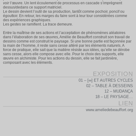
voir
l’œuvre. Un lent écoulement de processus en cascade s’imprègnent
dessus/dedans ce support matriciel.
Le dessin devient l’outil de sa production, tantôt comme pochoir, poncif ou
égouttoir. En retour, les marges du faire sont à leur tour considérées comme
des expériences graphiques.
Les gestes se ramifient. La trace demeure.
Entre la maîtrise de ses actions et l’acceptation de phénomènes aléatoires
dans l’élaboration de ses œuvres, Amélie de Beauffort construit son travail de
dessins comme est construit le paysage. Si une bonne partie est façonnée par
la main de l’homme, il reste sans cesse altéré par les éléments naturels. A
force de pratique, elle sait que la matière résiste aux idées, qu’elle se dérobe
sans cesse, alors elle compose avec elle. Pour le choix des supports, elle
œuvre en alchimiste. Pour les actions du dessin, elle se fait jardinière,
composant avec les éléments.
EXPOSITION
01 – [∞] ET AUTRES CYCLES
02 – TABLE À DESSEINS
12 – MUDANÇA
18 – LE PAYSAGE…
LIEN
www.ameliedebeauffort.org