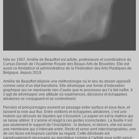
Née en 1967, Amélie de Beauffort est artiste, professeure et coordinatrice du
Cursus Dessin de l’Académie Royale des Beaux-Arts de Bruxelles. Elle est
aussi co-fondatrice et administratrice de la Fédération des Arts Plastiques de
Belgique, depuis 2019.
Amélie de Beauffort déploie une méthodologie où le lieu du dessin apparaît
comme celui d’un état transitoire. Elle développe une forme d’indexation
graphique qui ne représente rien d’autre que le processus qui l’a fait naître. Il
s’agit de développer une attitude où expériences, décisions et échappées
aléatoires se conjuguent et se contredisent.
Percées et poinçonnages ouvrent un passage entre surface et sous-face, et
laissent la voie aux flux. Entre volitions et échappées aléatoires, c’est une
histoire qui découle de liquides qui s’écoulent. Le papier en est la matrice qui
se laisse altérer. Il s’anime et réagit à ces gestes iconoclastes. La feuille n’est
pas seulement le support de l’inscription : ni dedans, ni dehors, elle est aussi
une membrane qui s’intercale
entre
. Recto et verso sont interchangeables, une
de ces faces est toujours cachée au regard. Cette dérobade est
paradoxalement nécessaire au spectateur comme à l’artiste pour enfin
perce-