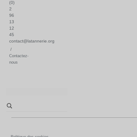
(0)
2
96
13
12
45
contact@latannerie.org
/
Contactez-
nous
Politique des cookies