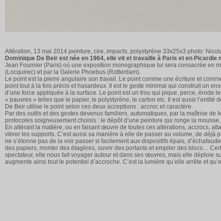
Altération, 13 mai 2014 peinture, cire, impacts, polystyrène 33x25x3 photo: Nicola
Dominique De Beir est née en 1964, elle vit et travaille à Paris et en Picardie
Jean Fournier (Paris) où une exposition monographique lui sera consacrée en ma
(Locquirec) et par la Galerie Phoebus (Rotterdam).
Le point est la pierre angulaire son travail. Le point comme une écriture et comm
point tout à la fois précis et hasardeux. Il est le geste minimal qui construit un e
d’une force appliquée à la surface. Le point est un trou qui pique, perce, érode les
« pauvres » telles que le papier, le polystyrène, le carton etc. Il est aussi l’entité
De Beir utilise le point selon ces deux acceptions : accroc et caractère.
Par des outils et des gestes devenus familiers, automatiques, par la maîtrise de
protocoles soigneusement choisis : le dépôt d’une peinture qui ronge la mousse, la
En altérant la matière, ou en faisant œuvre de toutes ces altérations, accrocs, at
vibrer les supports. C’est aussi sa manière à elle de passer au volume, de déjà p
ne s’étonne pas de la voir passer si facilement aux dispositifs épais, d’échafaud
des papiers, monter des étagères, ouvrir des portants et empiler des blocs… Cer
spectateur, elle nous fait voyager autour et dans ses œuvres, mais elle déploie su
augmente ainsi tout le potentiel d’accroche. C’est la lumière qu’elle arrête et qu’el