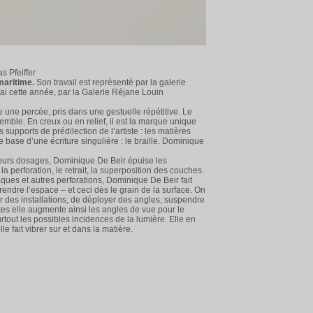
s Pfeiffer
 maritime.
Son travail est représenté par la galerie
i cette année, par la Galerie Réjane Louin
e une percée, pris dans une gestuelle répétitive. Le
nsemble. En creux ou en relief, il est la marque unique
 supports de prédilection de l’artiste : les matières
 de base d’une écriture singulière : le braille. Dominique
 leurs dosages, Dominique De Beir épuise les
 perforation, le retrait, la superposition des couches.
taques et autres perforations, Dominique De Beir fait
rendre l’espace – et ceci dès le grain de la surface. On
er des installations, de déployer des angles, suspendre
tes elle augmente ainsi les angles de vue pour le
rtout les possibles incidences de la lumière. Elle en
le fait vibrer sur et dans la matière.