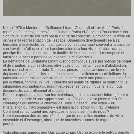
Né en 1978 à Montereau, Guillaume Linard-Osorio vit et travaille à Paris. Il est
représenté par les galeries Alain Gutharc (Paris) et Carvalho Park (New York).
Son travail d’artiste est pétri par la culture du construit, la projection, la mise en
œuvre et la représentation de l’espace. Dimension directement liée à sa
formation d’architecte, les matériaux de construction sont souvent à la base de
son travail. Il s’attache à leur transformation et à leur visibilité, alors que par
principe ils disparaissent dans la finalité de la construction. Il recompose et
interroge le sens à partir de leur vocabulaire silencieux.
La démarche de Guillaume Linard-Osorio convoque aussi les notions de projet
et de chantier, là où les choses physiques ont un certain degré d’abstraction,
où le réel est mis en déroute. Dans ses pièces les plus anciennes, on le voit
déplacer ou découper des colonnes, le modulor, afficher deux définitions du
formulaire de permis de construire, ou encore ouvrir une plaque de placoplâtre
par le milieu, comme un livre. Il cherche les points de rupture, le seuil critique
intrinsèque aux matériaux, pour mieux repenser ce qui nous relie ou nous
déconnecte, culturellement et socialement.
Par ces expérimentations sur les matériaux, l’artiste a souvent interrogé notre
rapport au monde et nos rapports sociaux. (On pense à sa pièce vidéo
Os
candangos
qui montre le chantier de Brasilia désert. Cette vidéo – et
l’installation qui l’accompagne – est dans la collection du Frac Bretagne).
Comment se fabriquent nos paysages, et que disent-ils de nous ?
L’omniprésence des écrans a fait émerger de nouvelles manières de vivre
ensemble et d’échanger, ainsi que de nouvelles normes de regard et de
parole.
Voilà plusieurs années que Guillaume Linard Osorio explore le polycarbonate