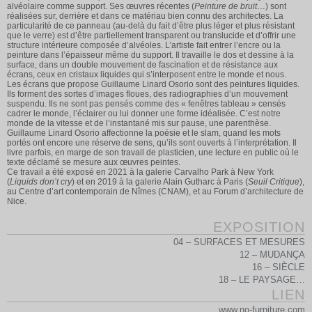
alvéolaire comme support. Ses œuvres récentes (
Peinture de bruit
…) sont
réalisées sur, derrière et dans ce matériau bien connu des architectes. La
particularité de ce panneau (au-delà du fait d’être plus léger et plus résistant
que le verre) est d’être partiellement transparent ou translucide et d’offrir une
structure intérieure composée d’alvéoles. L’artiste fait entrer l’encre ou la
peinture dans l’épaisseur même du support. Il travaille le dos et dessine à la
surface, dans un double mouvement de fascination et de résistance aux
écrans, ceux en cristaux liquides qui s’interposent entre le monde et nous.
Les écrans que propose Guillaume Linard Osorio sont des peintures liquides.
Ils forment des sortes d’images floues, des radiographies d’un mouvement
suspendu. Ils ne sont pas pensés comme des « fenêtres tableau » censés
cadrer le monde, l’éclairer ou lui donner une forme idéalisée. C’est notre
monde de la vitesse et de l’instantané mis sur pause, une parenthèse.
Guillaume Linard Osorio affectionne la poésie et le slam, quand les mots
portés ont encore une réserve de sens, qu’ils sont ouverts à l’interprétation. Il
livre parfois, en marge de son travail de plasticien, une lecture en public où le
texte déclamé se mesure aux œuvres peintes.
Ce travail a été exposé en 2021 à la galerie Carvalho Park à New York
(
Liquids don’t cry
) et en 2019 à la galerie Alain Gutharc à Paris (
Seuil Critique
),
au Centre d’art contemporain de Nîmes (CNAM), et au Forum d’architecture de
Nice.
EXPOSITION
04 – SURFACES ET MESURES
12 – MUDANÇA
16 – SIÈCLE
18 – LE PAYSAGE…
LIEN
www.no-furniture.com